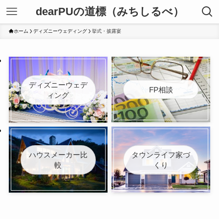
dearPUの道標（みちしるべ）
ホーム
ディズニーウェディング
挙式・披露宴
ディズニーウェデ
FP相談
ィング
ハウスメーカー比
タウンライフ家づ
較
くり