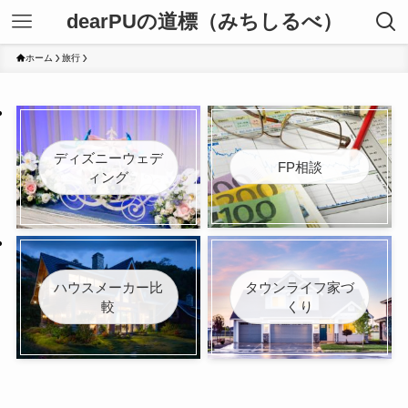
dearPUの道標（みちしるべ）
ホーム
旅行
ディズニーウェデ
FP相談
ィング
ハウスメーカー比
タウンライフ家づ
較
くり