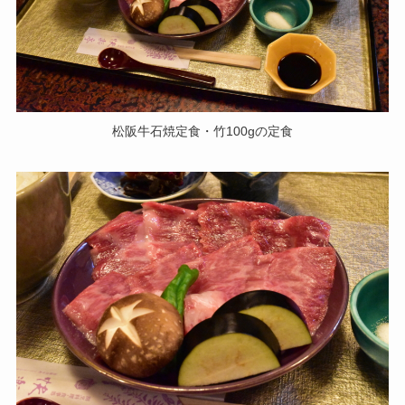
松阪牛石焼定食・竹100gの定食